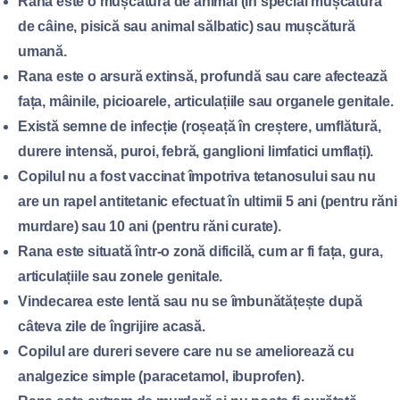
Rana este o mușcătură de animal (în special mușcătură
de câine, pisică sau animal sălbatic) sau mușcătură
umană.
Rana este o arsură extinsă, profundă sau care afectează
fața, mâinile, picioarele, articulațiile sau organele genitale.
Există semne de infecție (roșeață în creștere, umflătură,
durere intensă, puroi, febră, ganglioni limfatici umflați).
Copilul nu a fost vaccinat împotriva tetanosului sau nu
are un rapel antitetanic efectuat în ultimii 5 ani (pentru răni
murdare) sau 10 ani (pentru răni curate).
Rana este situată într-o zonă dificilă, cum ar fi fața, gura,
articulațiile sau zonele genitale.
Vindecarea este lentă sau nu se îmbunătățește după
câteva zile de îngrijire acasă.
Copilul are dureri severe care nu se ameliorează cu
analgezice simple (paracetamol, ibuprofen).