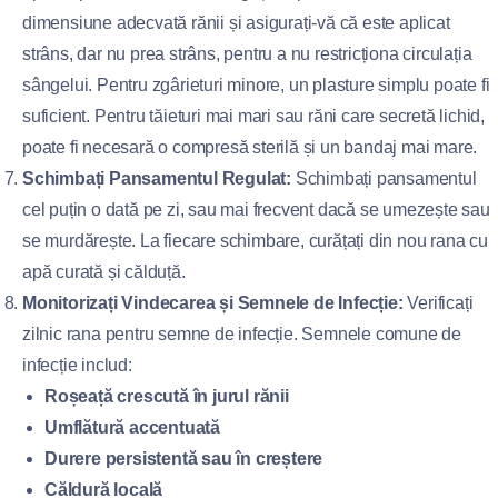
dimensiune adecvată rănii și asigurați-vă că este aplicat
strâns, dar nu prea strâns, pentru a nu restricționa circulația
sângelui. Pentru zgârieturi minore, un plasture simplu poate fi
suficient. Pentru tăieturi mai mari sau răni care secretă lichid,
poate fi necesară o compresă sterilă și un bandaj mai mare.
Schimbați Pansamentul Regulat:
Schimbați pansamentul
cel puțin o dată pe zi, sau mai frecvent dacă se umezește sau
se murdărește. La fiecare schimbare, curățați din nou rana cu
apă curată și călduță.
Monitorizați Vindecarea și Semnele de Infecție:
Verificați
zilnic rana pentru semne de infecție. Semnele comune de
infecție includ:
Roșeață crescută în jurul rănii
Umflătură accentuată
Durere persistentă sau în creștere
Căldură locală