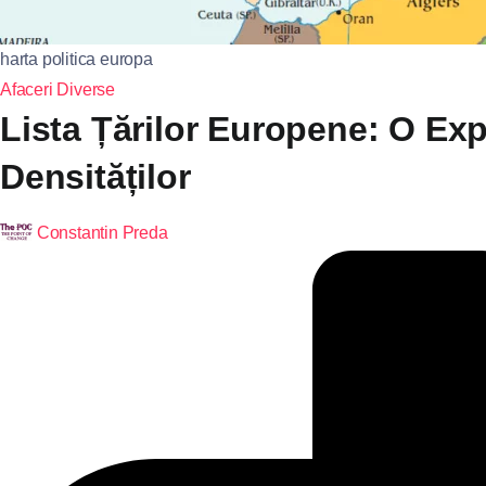
harta politica europa
Afaceri
Diverse
Lista Țărilor Europene: O Expl
Densităților
Constantin Preda