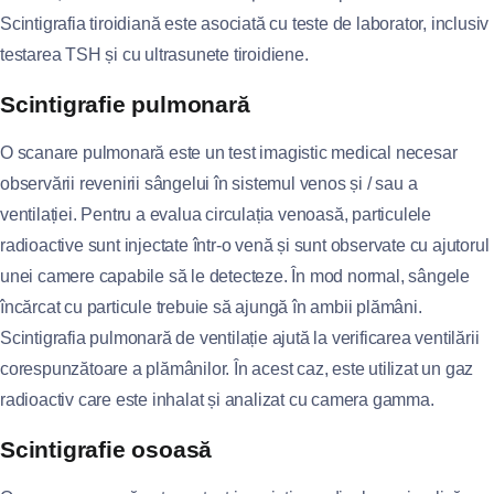
Scintigrafia tiroidiană este asociată cu teste de laborator, inclusiv
testarea TSH și cu ultrasunete tiroidiene.
Scintigrafie pulmonară
O scanare pulmonară este un test imagistic medical necesar
observării revenirii sângelui în sistemul venos și / sau a
ventilației. Pentru a evalua circulația venoasă, particulele
radioactive sunt injectate într-o venă și sunt observate cu ajutorul
unei camere capabile să le detecteze. În mod normal, sângele
încărcat cu particule trebuie să ajungă în ambii plămâni.
Scintigrafia pulmonară de ventilație ajută la verificarea ventilării
corespunzătoare a plămânilor. În acest caz, este utilizat un gaz
radioactiv care este inhalat și analizat cu camera gamma.
Scintigrafie osoasă