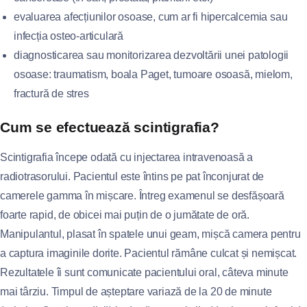
evaluarea afecțiunilor osoase, cum ar fi hipercalcemia sau
infecția osteo-articulară
diagnosticarea sau monitorizarea dezvoltării unei patologii
osoase: traumatism, boala Paget, tumoare osoasă, mielom,
fractură de stres
Cum se efectuează scintigrafia?
Scintigrafia începe odată cu injectarea intravenoasă a
radiotrasorului. Pacientul este întins pe pat înconjurat de
camerele gamma în mișcare. Întreg examenul se desfășoară
foarte rapid, de obicei mai puțin de o jumătate de oră.
Manipulantul, plasat în spatele unui geam, mișcă camera pentru
a captura imaginile dorite. Pacientul rămâne culcat și nemișcat.
Rezultatele îi sunt comunicate pacientului oral, câteva minute
mai târziu. Timpul de așteptare variază de la 20 de minute