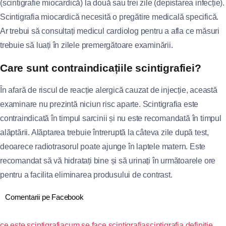
(scintigrafie miocardică) la două sau trei zile (depistarea infecție).
Scintigrafia miocardică necesită o pregătire medicală specifică.
Ar trebui să consultați medicul cardiolog pentru a afla ce măsuri
trebuie să luați în zilele premergătoare examinării.
Care sunt contraindicațiile scintigrafiei?
În afară de riscul de reacție alergică cauzat de injecție, această
examinare nu prezintă niciun risc aparte. Scintigrafia este
contraindicată în timpul sarcinii și nu este recomandată în timpul
alăptării. Alăptarea trebuie întreruptă la câteva zile după test,
deoarece radiotrasorul poate ajunge în laptele matern. Este
recomandat să vă hidratați bine și să urinați în următoarele ore
pentru a facilita eliminarea produsului de contrast.
Comentarii pe Facebook
ce este scintigrafia
cum se face scintigrafia
scintigrafia definitie