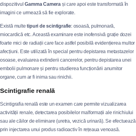
dispozitivul
Gamma Camera
și care apoi este transformată în
imagini ce urmează să fie explorate.
Există multe
tipuri de scintigrafie
: osoasă, pulmonară,
miocardică etc. Această examinare este inofensivă grație dozei
foarte mici de radiații care face astfel posibilă evidențierea multor
afecțiuni. Este utilizată în special pentru depistarea metastazelor
osoase, evaluarea extinderii cancerelor, pentru depistarea unei
embolii pulmonare și pentru studierea funcționării anumitor
organe, cum ar fi inima sau rinichii.
Scintigrafie renală
Scintigrafia renală este un examen care permite vizualizarea
activității renale, detectarea posibilelor malformații ale rinichiului
sau ale căilor de eliminare (uretra, vezică urinară). Se efectuează
prin injectarea unui produs radioactiv în rețeaua venoasă.