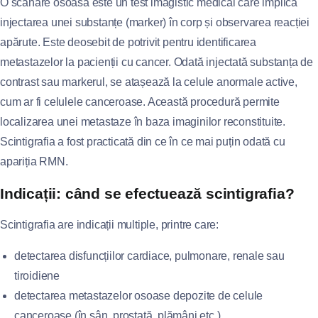
O scanare osoasă este un test imagistic medical care implică
injectarea unei substanțe (marker) în corp și observarea reacției
apărute. Este deosebit de potrivit pentru identificarea
metastazelor la pacienții cu cancer. Odată injectată substanța de
contrast sau markerul, se atașează la celule anormale active,
cum ar fi celulele canceroase. Această procedură permite
localizarea unei metastaze în baza imaginilor reconstituite.
Scintigrafia a fost practicată din ce în ce mai puțin odată cu
apariția RMN.
Indicații: când se efectuează scintigrafia?
Scintigrafia are indicații multiple, printre care:
detectarea disfuncțiilor cardiace, pulmonare, renale sau
tiroidiene
detectarea metastazelor osoase depozite de celule
canceroase (în sân, prostată, plămâni etc.)