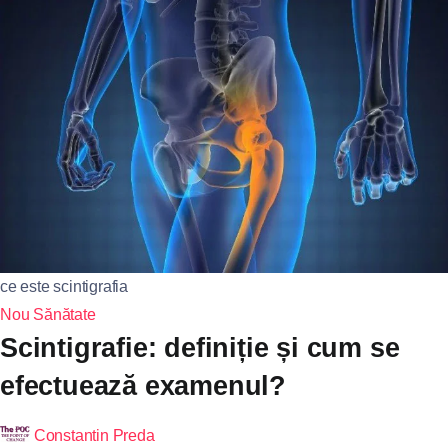
ce este scintigrafia
Nou
Sănătate
Scintigrafie: definiție și cum se
efectuează examenul?
Constantin Preda