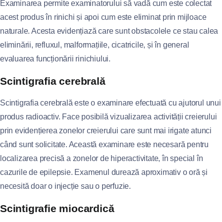
Examinarea permite examinatorului să vadă cum este colectat
acest produs în rinichi și apoi cum este eliminat prin mijloace
naturale. Acesta evidențiază care sunt obstacolele ce stau calea
eliminării, refluxul, malformațiile, cicatricile, și în general
evaluarea funcționării rinichiului.
Scintigrafia cerebrală
Scintigrafia cerebrală este o examinare efectuată cu ajutorul unui
produs radioactiv. Face posibilă vizualizarea activității creierului
prin evidențierea zonelor creierului care sunt mai irigate atunci
când sunt solicitate. Această examinare este necesară pentru
localizarea precisă a zonelor de hiperactivitate, în special în
cazurile de epilepsie. Examenul durează aproximativ o oră și
necesită doar o injecție sau o perfuzie.
Scintigrafie miocardică