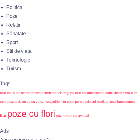
Politica
Poze
Relații
Sănătate
Sport
Stil de viata
Tehnologie
Turism
Tags
cele mai bune medicamente pentru raceala si gripa
cine conduce lumea
cum albesti tenul
cum
se trateaza
de ce sa nu votezi
imagini flori
intrebari pentru prieteni
medicamente bune pentru
poze cu flori
ficat
poze triste
top avocati
Ads
Aveți nevoie de ajutor?