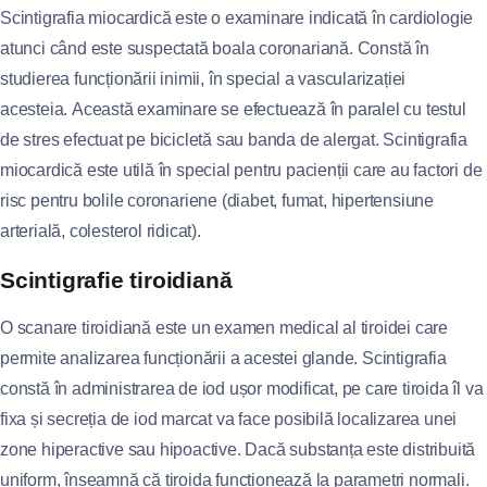
Scintigrafia miocardică este o examinare indicată în cardiologie
atunci când este suspectată boala coronariană. Constă în
studierea funcționării inimii, în special a vascularizației
acesteia. Această examinare se efectuează în paralel cu testul
de stres efectuat pe bicicletă sau banda de alergat. Scintigrafia
miocardică este utilă în special pentru pacienții care au factori de
risc pentru bolile coronariene (diabet, fumat, hipertensiune
arterială, colesterol ridicat).
Scintigrafie tiroidiană
O scanare tiroidiană este un examen medical al tiroidei care
permite analizarea funcționării a acestei glande. Scintigrafia
constă în administrarea de iod ușor modificat, pe care tiroida îl va
fixa și secreția de iod marcat va face posibilă localizarea unei
zone hiperactive sau hipoactive. Dacă substanța este distribuită
uniform, înseamnă că tiroida funcționează la parametri normali.