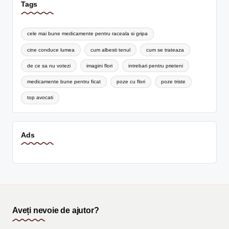
Tags
cele mai bune medicamente pentru raceala si gripa
cine conduce lumea
cum albesti tenul
cum se trateaza
de ce sa nu votezi
imagini flori
intrebari pentru prieteni
medicamente bune pentru ficat
poze cu flori
poze triste
top avocati
Ads
Aveți nevoie de ajutor?