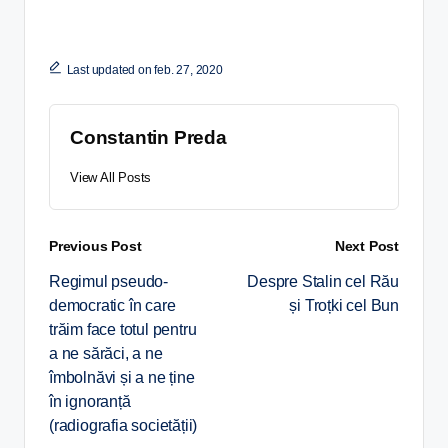
Last updated on feb. 27, 2020
Constantin Preda
View All Posts
Previous Post
Next Post
Regimul pseudo-
Despre Stalin cel Rău
democratic în care
și Troțki cel Bun
trăim face totul pentru
a ne sărăci, a ne
îmbolnăvi și a ne ține
în ignoranță
(radiografia societății)