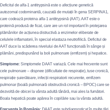
Deficitul de alfa-1 antitrypsină este o afecțiune genetică
autozomal codominantă, cauzată de mutații în gena SERPINA1,
care codează proteina alfa-1 antitrypsină (AAT). AAT este o
proteină produsă de ficat, care are un rol important în protejarea
plămânilor de acțiunea distructivă a enzimelor eliberate de
celulele inflamatorii, în special elastaza neutrofilică. Deficitul de
AAT duce la scăderea nivelului de AAT funcțională în sânge și
plămâni, predispunând la boli pulmonare (emfizem) și hepatice.
Simptome:
Simptomele DAAT variază. Cele mai frecvente sunt
cele pulmonare – dispnee (dificultate de respirație), tuse cronică,
respirație șuierătoare, infecții respiratorii recurente, emfizem
pulmonar (boală pulmonară obstructivă cronică – BPOC) care se
dezvoltă de obicei la vârsta adultă tânără, mai ales la fumători.
Boala hepatică poate apărea în copilărie sau la vârsta adultă.
Frecvența în România:
DAAT este subdiagnosticat în multe țări,