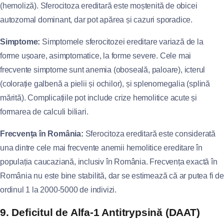
(hemoliză). Sferocitoza ereditară este moștenită de obicei
autozomal dominant, dar pot apărea și cazuri sporadice.
Simptome:
Simptomele sferocitozei ereditare variază de la
forme ușoare, asimptomatice, la forme severe. Cele mai
frecvente simptome sunt anemia (oboseală, paloare), icterul
(colorație galbenă a pielii și ochilor), și splenomegalia (splină
mărită). Complicațiile pot include crize hemolitice acute și
formarea de calculi biliari.
Frecvența în România:
Sferocitoza ereditară este considerată
una dintre cele mai frecvente anemii hemolitice ereditare în
populația caucaziană, inclusiv în România. Frecvența exactă în
România nu este bine stabilită, dar se estimează că ar putea fi de
ordinul 1 la 2000-5000 de indivizi.
9. Deficitul de Alfa-1 Antitrypsină (DAAT)