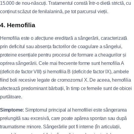
15.000 de nou-născuți. Tratamentul constă într-o dietă strictă, cu
conținut scăzut de fenilalanină, pe tot parcursul vieții.
4. Hemofilia
Hemofilia este o afecțiune ereditară a sângerării, caracterizată
prin deficitul sau absența factorilor de coagulare a sângelui,
proteine esențiale pentru procesul de formare a cheagurilor și
oprirea sângerării. Cele mai frecvente forme sunt hemofilia A
(deficit de factor VIII) și hemofilia B (deficit de factor IX), ambele
fiind boli recesive legate de cromozomul X. De aceea, hemofilia
afectează predominant bărbații, în timp ce femeile sunt de obicei
purtătoare.
Simptome:
Simptomul principal al hemofiliei este sângerarea
prelungită sau excesivă, care poate apărea spontan sau după
traumatisme minore. Sângerările pot fi interne (în articulații,