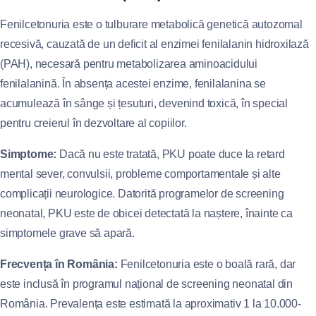
Fenilcetonuria este o tulburare metabolică genetică autozomal
recesivă, cauzată de un deficit al enzimei fenilalanin hidroxilază
(PAH), necesară pentru metabolizarea aminoacidului
fenilalanină. În absența acestei enzime, fenilalanina se
acumulează în sânge și țesuturi, devenind toxică, în special
pentru creierul în dezvoltare al copiilor.
Simptome:
Dacă nu este tratată, PKU poate duce la retard
mental sever, convulsii, probleme comportamentale și alte
complicații neurologice. Datorită programelor de screening
neonatal, PKU este de obicei detectată la naștere, înainte ca
simptomele grave să apară.
Frecvența în România:
Fenilcetonuria este o boală rară, dar
este inclusă în programul național de screening neonatal din
România. Prevalența este estimată la aproximativ 1 la 10.000-