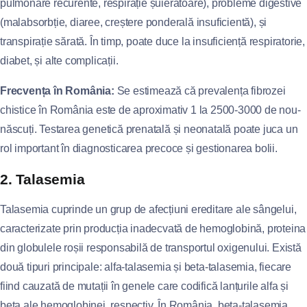
pulmonare recurente, respirație șuierătoare), probleme digestive
(malabsorbție, diaree, creștere ponderală insuficientă), și
transpirație sărată. În timp, poate duce la insuficiență respiratorie,
diabet, și alte complicații.
Frecvența în România:
Se estimează că prevalența fibrozei
chistice în România este de aproximativ 1 la 2500-3000 de nou-
născuți. Testarea genetică prenatală și neonatală poate juca un
rol important în diagnosticarea precoce și gestionarea bolii.
2. Talasemia
Talasemia cuprinde un grup de afecțiuni ereditare ale sângelui,
caracterizate prin producția inadecvată de hemoglobină, proteina
din globulele roșii responsabilă de transportul oxigenului. Există
două tipuri principale: alfa-talasemia și beta-talasemia, fiecare
fiind cauzată de mutații în genele care codifică lanțurile alfa și
beta ale hemoglobinei, respectiv. În România, beta-talasemia