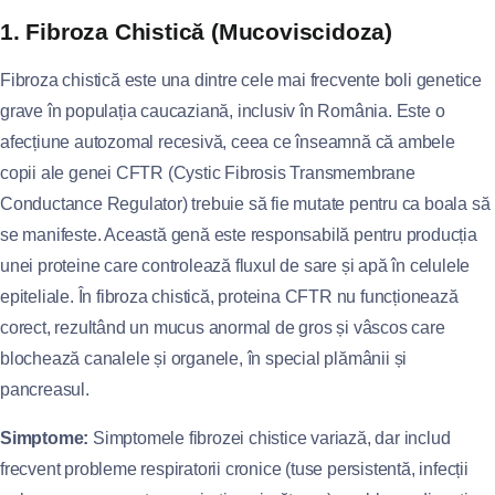
1. Fibroza Chistică (Mucoviscidoza)
Fibroza chistică este una dintre cele mai frecvente boli genetice
grave în populația caucaziană, inclusiv în România. Este o
afecțiune autozomal recesivă, ceea ce înseamnă că ambele
copii ale genei CFTR (Cystic Fibrosis Transmembrane
Conductance Regulator) trebuie să fie mutate pentru ca boala să
se manifeste. Această genă este responsabilă pentru producția
unei proteine care controlează fluxul de sare și apă în celulele
epiteliale. În fibroza chistică, proteina CFTR nu funcționează
corect, rezultând un mucus anormal de gros și vâscos care
blochează canalele și organele, în special plămânii și
pancreasul.
Simptome:
Simptomele fibrozei chistice variază, dar includ
frecvent probleme respiratorii cronice (tuse persistentă, infecții