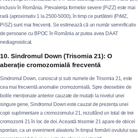
inclusiv în România. Prevalența formelor severe (PiZZ) este mai
rară (aproximativ 1 la 2500-5000), în timp ce purtătorii (PiMZ,
PiSZ) sunt mai frecvenți. Se estimează că un număr semnificativ
de persoane cu BPOC în România ar putea avea DAAT
nediagnosticat.
10. Sindromul Down (Trisomia 21): O
aberație cromozomială frecventă
Sindromul Down, cunoscut și sub numele de Trisomia 21, este
cea mai frecventă anomalie cromozomială. Spre deosebire de
bolile menționate anterior cauzate de mutații la nivelul unei
singure gene, Sindromul Down este cauzat de prezența unei
copii suplimentare a cromozomului 21, rezultând un total de trei
cromozomi 21 în loc de doi. Această trisomie 21 apare de obicei
spontan, ca un eveniment aleatoriu în timpul formării ovulului sau