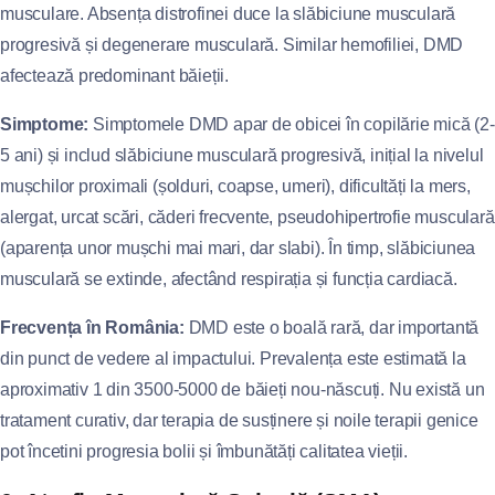
musculare. Absența distrofinei duce la slăbiciune musculară
progresivă și degenerare musculară. Similar hemofiliei, DMD
afectează predominant băieții.
Simptome:
Simptomele DMD apar de obicei în copilărie mică (2-
5 ani) și includ slăbiciune musculară progresivă, inițial la nivelul
mușchilor proximali (șolduri, coapse, umeri), dificultăți la mers,
alergat, urcat scări, căderi frecvente, pseudohipertrofie musculară
(aparența unor mușchi mai mari, dar slabi). În timp, slăbiciunea
musculară se extinde, afectând respirația și funcția cardiacă.
Frecvența în România:
DMD este o boală rară, dar importantă
din punct de vedere al impactului. Prevalența este estimată la
aproximativ 1 din 3500-5000 de băieți nou-născuți. Nu există un
tratament curativ, dar terapia de susținere și noile terapii genice
pot încetini progresia bolii și îmbunătăți calitatea vieții.