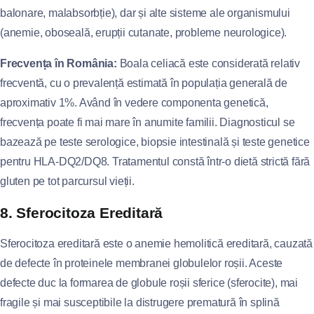
balonare, malabsorbție), dar și alte sisteme ale organismului
(anemie, oboseală, erupții cutanate, probleme neurologice).
Frecvența în România:
Boala celiacă este considerată relativ
frecventă, cu o prevalență estimată în populația generală de
aproximativ 1%. Având în vedere componenta genetică,
frecvența poate fi mai mare în anumite familii. Diagnosticul se
bazează pe teste serologice, biopsie intestinală și teste genetice
pentru HLA-DQ2/DQ8. Tratamentul constă într-o dietă strictă fără
gluten pe tot parcursul vieții.
8. Sferocitoza Ereditară
Sferocitoza ereditară este o anemie hemolitică ereditară, cauzată
de defecte în proteinele membranei globulelor roșii. Aceste
defecte duc la formarea de globule roșii sferice (sferocite), mai
fragile și mai susceptibile la distrugere prematură în splină