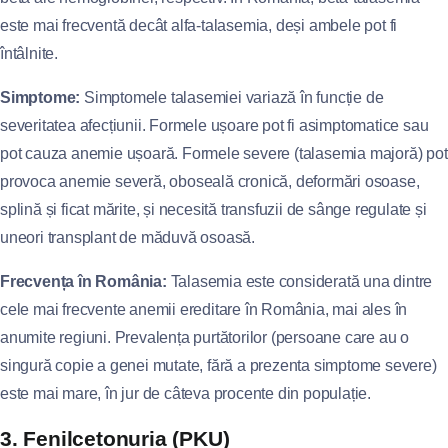
este mai frecventă decât alfa-talasemia, deși ambele pot fi
întâlnite.
Simptome:
Simptomele talasemiei variază în funcție de
severitatea afecțiunii. Formele ușoare pot fi asimptomatice sau
pot cauza anemie ușoară. Formele severe (talasemia majoră) pot
provoca anemie severă, oboseală cronică, deformări osoase,
splină și ficat mărite, și necesită transfuzii de sânge regulate și
uneori transplant de măduvă osoasă.
Frecvența în România:
Talasemia este considerată una dintre
cele mai frecvente anemii ereditare în România, mai ales în
anumite regiuni. Prevalența purtătorilor (persoane care au o
singură copie a genei mutate, fără a prezenta simptome severe)
este mai mare, în jur de câteva procente din populație.
3. Fenilcetonuria (PKU)