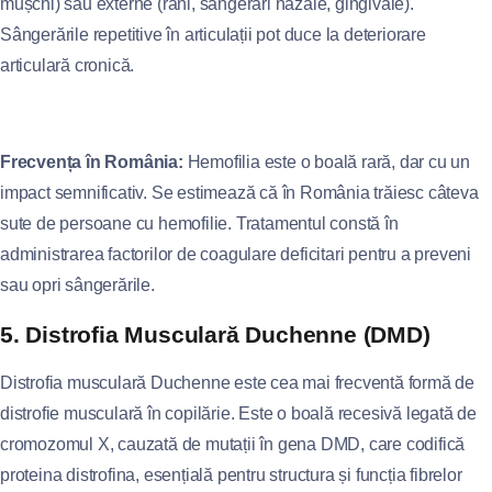
mușchi) sau externe (răni, sângerări nazale, gingivale).
Sângerările repetitive în articulații pot duce la deteriorare
articulară cronică.
Frecvența în România:
Hemofilia este o boală rară, dar cu un
impact semnificativ. Se estimează că în România trăiesc câteva
sute de persoane cu hemofilie. Tratamentul constă în
administrarea factorilor de coagulare deficitari pentru a preveni
sau opri sângerările.
5. Distrofia Musculară Duchenne (DMD)
Distrofia musculară Duchenne este cea mai frecventă formă de
distrofie musculară în copilărie. Este o boală recesivă legată de
cromozomul X, cauzată de mutații în gena DMD, care codifică
proteina distrofina, esențială pentru structura și funcția fibrelor