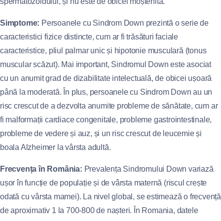
spermatozoidului, și nu este de obicei moștenită.
Simptome:
Persoanele cu Sindrom Down prezintă o serie de
caracteristici fizice distincte, cum ar fi trăsături faciale
caracteristice, pliul palmar unic și hipotonie musculară (tonus
muscular scăzut). Mai important, Sindromul Down este asociat
cu un anumit grad de dizabilitate intelectuală, de obicei ușoară
până la moderată. În plus, persoanele cu Sindrom Down au un
risc crescut de a dezvolta anumite probleme de sănătate, cum ar
fi malformații cardiace congenitale, probleme gastrointestinale,
probleme de vedere și auz, și un risc crescut de leucemie și
boala Alzheimer la vârsta adultă.
Frecvența în România:
Prevalența Sindromului Down variază
ușor în funcție de populație și de vârsta maternă (riscul crește
odată cu vârsta mamei). La nivel global, se estimează o frecvență
de aproximativ 1 la 700-800 de nașteri. În Romania, datele