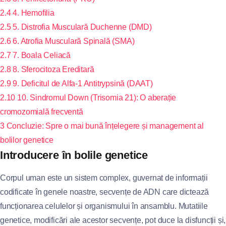
2.4
4. Hemofilia
2.5
5. Distrofia Musculară Duchenne (DMD)
2.6
6. Atrofia Musculară Spinală (SMA)
2.7
7. Boala Celiacă
2.8
8. Sferocitoza Ereditară
2.9
9. Deficitul de Alfa-1 Antitrypsină (DAAT)
2.10
10. Sindromul Down (Trisomia 21): O aberație
cromozomială frecventă
3
Concluzie: Spre o mai bună înțelegere și management al
bolilor genetice
Introducere în bolile genetice
Corpul uman este un sistem complex, guvernat de informații
codificate în genele noastre, secvențe de ADN care dictează
funcționarea celulelor și organismului în ansamblu. Mutatiile
genetice, modificări ale acestor secvențe, pot duce la disfuncții și,