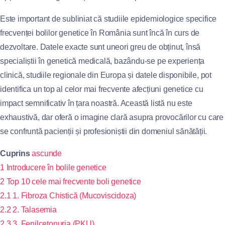
Este important de subliniat că studiile epidemiologice specifice
frecvenței bolilor genetice în România sunt încă în curs de
dezvoltare. Datele exacte sunt uneori greu de obținut, însă
specialiștii în genetică medicală, bazându-se pe experiența
clinică, studiile regionale din Europa și datele disponibile, pot
identifica un top al celor mai frecvente afecțiuni genetice cu
impact semnificativ în țara noastră. Această listă nu este
exhaustivă, dar oferă o imagine clară asupra provocărilor cu care
se confruntă pacienții și profesioniștii din domeniul sănătății.
Cuprins
ascunde
1
Introducere în bolile genetice
2
Top 10 cele mai frecvente boli genetice
2.1
1. Fibroza Chistică (Mucoviscidoza)
2.2
2. Talasemia
2.3
3. Fenilcetonuria (PKU)