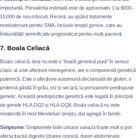
importantă. Prevalența estimată este de aproximativ 1 la 6000-
10.000 de nou-născuți. Recent, au apărut tratamente
revoluționare pentru SMA, inclusiv terapii genice, care au
îmbunătățit semnificativ prognosticul pentru mulți pacienți.
7. Boala Celiacă
Boala celiacă, deși nu este o
“boală genetică pură”
în sensul
clasic al unei afecțiuni monogenice, are o componentă genetică
puternică. Este o afecțiune autoimună declanșată de gluten, o
proteină găsită în grâu, orz și secară, la persoanele predispuse
genetic. Această predispoziție genetică este legată în principal
de genele HLA-DQ2 și HLA-DQ8. Boala celiacă nu este
moștenită în mod Mendelian simplu, dar agregă în familii.
Simptome:
Simptomele bolii celiace variază foarte mult și pot
afecta tractul digestiv (diaree cronică, dureri abdominale,