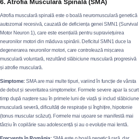
6. Atrofia Musculară Spinală (SMA)
Atrofia musculară spinală este o boală neuromusculară genetică
autozomal recesivă, cauzată de deficiența genei SMN1 (Survival
Motor Neuron 1), care este esențială pentru supraviețuirea
neuronilor motori din măduva spinării. Deficitul SMN1 duce la
degenerarea neuronilor motori, care controlează mișcarea
musculară voluntară, rezultând slăbiciune musculară progresivă
și atrofie musculară.
Simptome:
SMA are mai multe tipuri, variind în funcție de vârsta
de debut și severitatea simptomelor. Formele severe apar la scurt
timp după naștere sau în primele luni de viață și includ slăbiciune
musculară severă, dificultăți de respirație și înghițire, hipotonie
(tonus muscular scăzut). Formele mai ușoare se manifestă mai
târziu în copilărie sau adolescență și au o evoluție mai lentă.
Frecvența în România:
SMA este o boală genetică rară, dar