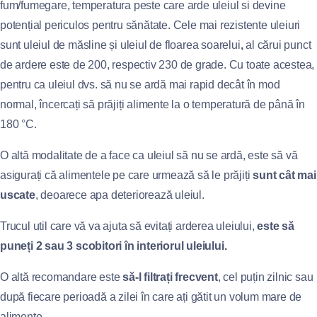
fum/fumegare, temperatura peste care arde uleiul si devine
potențial periculos pentru sănătate. Cele mai rezistente uleiuri
sunt uleiul de măsline și uleiul de floarea soarelui
,
al cărui punct
de ardere este de 200, respectiv 230 de grade. Cu toate acestea,
pentru ca uleiul dvs. să nu se ardă mai rapid decât în mod
normal, încercați să prăjiți alimente la o temperatură de până în
180 °C.
O altă modalitate de a face ca uleiul să nu se ardă, este să vă
asigurați că alimentele pe care urmează să le prăjiți
sunt cât mai
uscate
, deoarece apa deteriorează uleiul.
Trucul util care vă va ajuta să evitați arderea uleiului,
este să
puneți 2 sau 3 scobitori în interiorul uleiului.
O altă recomandare este
să-l filtrați frecvent
, cel puțin zilnic sau
după fiecare perioadă a zilei în care ați gătit un volum mare de
alimente.