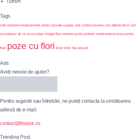
Turism
Tags
cele mai bune medicamente pentru raceala si gripa
cine conduce lumea
cum albesti tenul
cum
se trateaza
de ce sa nu votezi
imagini flori
intrebari pentru prieteni
medicamente bune pentru
poze cu flori
ficat
poze triste
top avocati
Ads
Aveți nevoie de ajutor?
Pentru sugestii sau întrebări, ne puteți contacta la următoarea
adresă de e-mail:
contact@thepoc.ro
Trending Post