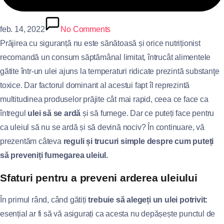
feb. 14, 2022
No Comments
Prăjirea cu siguranță nu este sănătoasă și orice nutriționist
recomandă un consum săptămânal limitat, întrucât alimentele
gătite într-un ulei ajuns la temperaturi ridicate prezintă substanţe
toxice. Dar factorul dominant al acestui fapt îl reprezintă
multitudinea produselor prăjite cât mai rapid, ceea ce face ca
întregul
ulei să se ardă
și să fumege. Dar ce puteți face pentru
ca uleiul să nu se ardă și să devină nociv? În continuare, vă
prezentăm câteva
reguli și trucuri simple despre cum puteți
să preveniți fumegarea uleiul.
Sfaturi pentru a preveni arderea uleiului
În primul rând, când gătiți
trebuie să alegeți un ulei potrivit:
esențial ar fi să vă asigurați ca acesta nu depășește punctul de