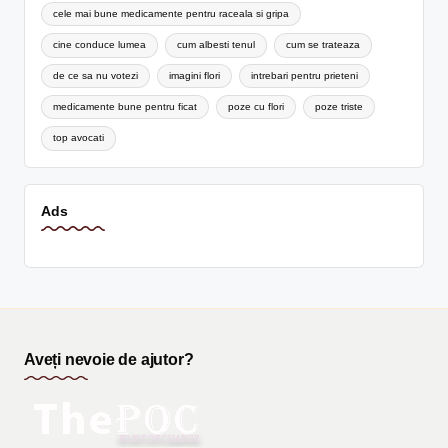
cele mai bune medicamente pentru raceala si gripa
cine conduce lumea
cum albesti tenul
cum se trateaza
de ce sa nu votezi
imagini flori
intrebari pentru prieteni
medicamente bune pentru ficat
poze cu flori
poze triste
top avocati
Ads
Aveți nevoie de ajutor?