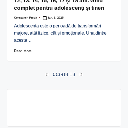
12, 13, 14, 15, 16, 17 și 18 ani: Ghid
complet pentru adolescenți și tineri
Constantin Preda
ian. 6, 2025
Adolescența este o perioadă de transformări
majore, atât fizice, cât și emoționale. Una dintre
aceste…
Read More
1
2
3
4
5
6
…
8