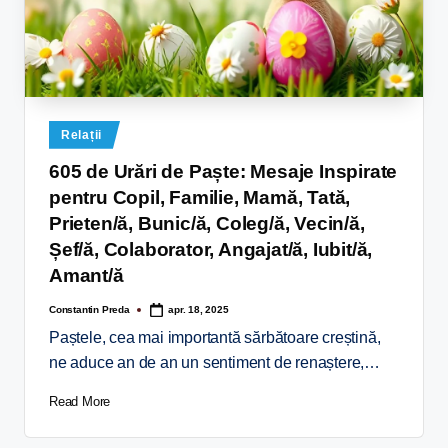
Relații
605 de Urări de Paște: Mesaje Inspirate
pentru Copil, Familie, Mamă, Tată,
Prieten/ă, Bunic/ă, Coleg/ă, Vecin/ă,
Șef/ă, Colaborator, Angajat/ă, Iubit/ă,
Amant/ă
Constantin Preda
apr. 18, 2025
Paștele, cea mai importantă sărbătoare creștină,
ne aduce an de an un sentiment de renaștere,…
Read More