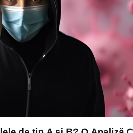
lele de tip A și B? O Analiză