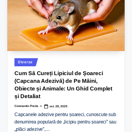
Diverse
Cum Să Cureți Lipiciul de Șoareci
(Capcana Adezivă) de Pe Mâini,
Obiecte și Animale: Un Ghid Complet
și Detaliat
Constantin Preda
oct. 28, 2025
Capcanele adezive pentru șoareci, cunoscute sub
denumirea populară de „licipiu pentru șoareci” sau
„plăci adezive”,…