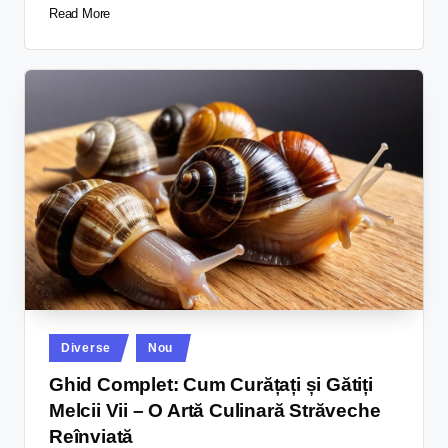
Read More
Diverse
Nou
Ghid Complet: Cum Curățați și Gătiți
Melcii Vii – O Artă Culinară Străveche
Reînviată