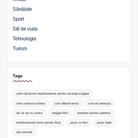
Sănătate
Sport
Stil de viata
Tehnologie
Turism
Tags
cele mai bune medicamente pentru raceala si gripa
cine conduce lumea
cum albesti tenul
cum se trateaza
de ce sa nu votezi
imagini flori
intrebari pentru prieteni
medicamente bune pentru ficat
poze cu flori
poze triste
top avocati