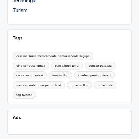
Tehnologie
Turism
Tags
cele mai bune medicamente pentru raceala si gripa
cine conduce lumea
cum albesti tenul
cum se trateaza
de ce sa nu votezi
imagini flori
intrebari pentru prieteni
medicamente bune pentru ficat
poze cu flori
poze triste
top avocati
Ads