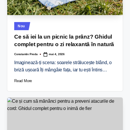
Nou
Ce să iei la un picnic la prânz? Ghidul
complet pentru o zi relaxantă în natură
Constantin Preda
mai 4, 2026
Imaginează-ți scena: soarele strălucește blând, o
briză ușoară îți mângâie fața, iar tu ești întins…
Read More