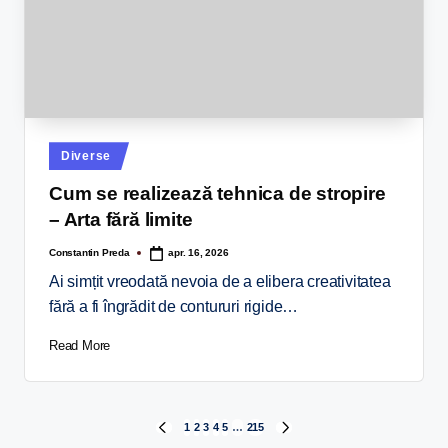
Diverse
Cum se realizează tehnica de stropire
– Arta fără limite
Constantin Preda
apr. 16, 2026
Ai simțit vreodată nevoia de a elibera creativitatea
fără a fi îngrădit de contururi rigide…
Read More
1
2
3
4
5
…
215