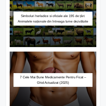
De la Sărace la Bogate: Surprinzătoarele Povești de
oct. 13, 2025
Cum Să Scapi de Ploșnițele de Câmp, Pădure, Cerea
oct. 13, 2025
Simboluri herladice si oficiale ale 195 de țări:
12 Cele Mai Blănoase (Păroase) Rase de Pisici din L
oct. 10, 2025
Animalele naționale din întreaga lume dezvăluite
Chiftele de Sardine: Gustul Mediteranei în Farfurie 
oct. 10, 2025
Ghid Complet: Cum Faci o Cerere la Școală – Sfatur
oct. 10, 2025
Cum Să Elimini Petele de Miere Fără Efort: Ghid Co
oct. 9, 2025
10 moduri eficiente de a reduce burta după naștere
oct. 7, 2025
Cum se Calculează Amprenta de Carbon (CO2) pentr
oct. 4, 2025
Harta Suicidului în Europa 2025: O Analiză Aprofund
oct. 4, 2025
Ghid Complet: Cum se Elimină Calcarul din Mașina de
oct. 1, 2025
Cum Să Citești Cărțile de Tarot Fără Să Știi Nimic (
oct. 1, 2025
7 Cele Mai Bune Medicamente Pentru Ficat –
Alimente Bogate în Triptofan: Ghidul Detaliat pentr
sept. 30, 2025
Ghid Actualizat (2025)
Calorii Vinete: O Analiză Detaliată a Informațiilor Nu
sept. 29, 2025
Cum se Prepară Amidonul de Casă pentru Călcat – S
sept. 19, 2025
Ghidul Complet: Cum Să Protejați Planta de Iasomie 
sept. 19, 2025
Ghid Complet: Cum se Prepară Pasta de Ciment Perf